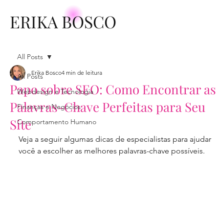
ERIKA BOSCO
All Posts
Erika Bosco
4 min de leitura
All Posts
Papo sobre SEO: Como Encontrar as
Webdesign e Tecnologia
Palavras-Chave Perfeitas para Seu
Finanças e Negócios
Site
Comportamento Humano
Veja a seguir algumas dicas de especialistas para ajudar 
você a escolher as melhores palavras-chave possíveis.