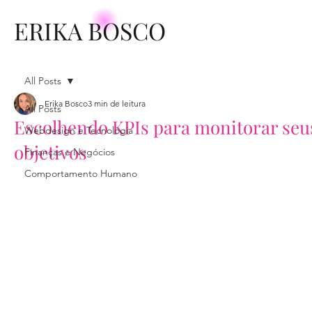
ERIKA BOSCO
All Posts
Erika Bosco
3 min de leitura
All Posts
Escolhendo KPIs para monitorar seu
Webdesign e Tecnologia
objetivos
Finanças e Negócios
Comportamento Humano